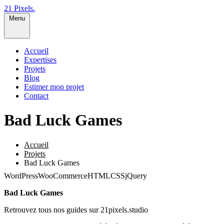
21 Pixels
.
Menu
Accueil
Expertises
Projets
Blog
Estimer mon projet
Contact
Bad Luck Games
Accueil
Projets
Bad Luck Games
WordPress
WooCommerce
HTML
CSS
jQuery
Bad Luck Games
Retrouvez tous nos guides sur 21pixels.studio