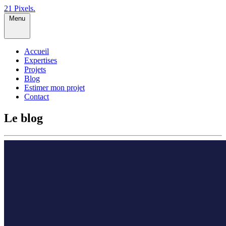
21 Pixels
.
Menu
Accueil
Expertises
Projets
Blog
Estimer mon projet
Contact
Le blog